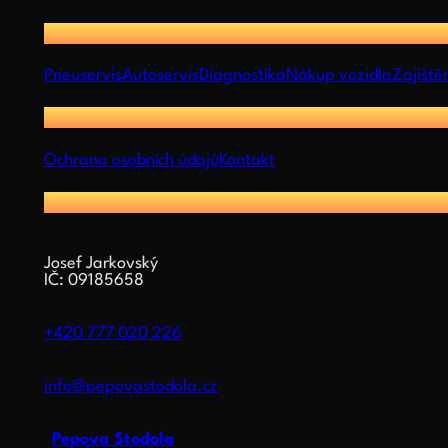
Služby
Pneuservis
Autoservis
Diagnostika
Nákup vozidla
Zajiště
Důležité odkazy
Ochrana osobních údajů
Kontakt
Kontakt
Josef Jarkovský
IČ: 09185658
+420 777 020 226
info@pepovastodola.cz
Pepova Stodola