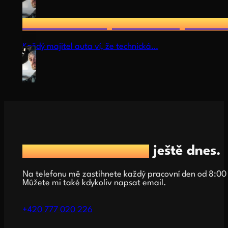
STK a Emise – proč se o to postar
Každý majitel auta ví, že technická…
Rezervujte si termín
ještě dnes.
Na telefonu mě zastihnete každý pracovní den od 8:00
Můžete mi také kdykoliv napsat email.
+420 777 020 226